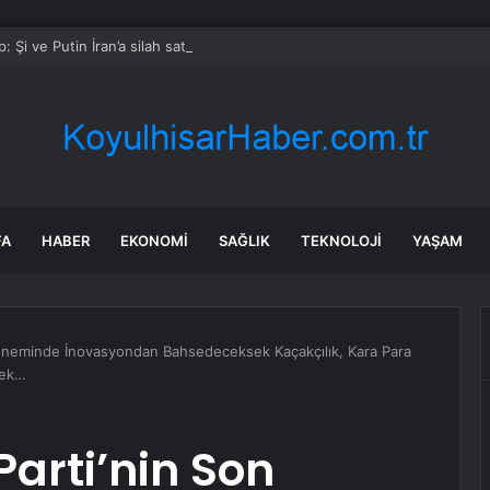
: Şi ve Putin İran’a silah satmayacaklarını söyledi
FA
HABER
EKONOMI
SAĞLIK
TEKNOLOJI
YAŞAM
 Döneminde İnovasyondan Bahsedeceksek Kaçakçılık, Kara Para
mek…
Parti’nin Son