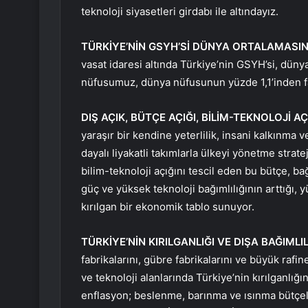
teknoloji siyasetleri girdabı ile altındayız.
TÜRKİYE’NİN GSYH’Sİ DÜNYA ORTALAMASINI
vasat idaresi altında Türkiye’nin GSYH’si, düny
nüfusumuz, dünya nüfusunun yüzde 1,1’inden fa
DIŞ AÇIK, BÜTÇE AÇIĞI, BİLİM-TEKNOLOJİ AÇ
yaraşır bir kendine yeterlilik, insani kalkınma
dayalı liyakatli takımlarla ülkeyi yönetme stratej
bilim-teknoloji açığını tescil eden bu bütçe, b
güç ve yüksek teknoloji bağımlılığının arttığı, 
kırılgan bir ekonomik tablo sunuyor.
TÜRKİYE’NİN KIRILGANLIĞI VE DIŞA BAĞIMLIL
fabrikalarını, gübre fabrikalarını ve büyük rafi
ve teknoloji alanlarında Türkiye’nin kırılganlığı
enflasyon; beslenme, barınma ve ısınma bütçele