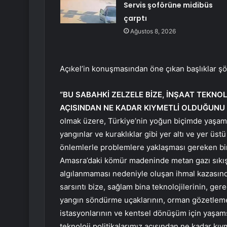
Servis şoförüne midibüs
çarptı
Ağustos 8, 2026
Açıkel’in konuşmasından öne çıkan başlıklar şö
“BU SABAHKİ ZELZELE BİZE, İNŞAAT TEKNOL
AÇISINDAN NE KADAR KIYMETLİ OLDUĞUNU 
olmak üzere, Türkiye’nin yoğun biçimde yaşamay
yangınlar ve kuraklıklar gibi yer altı ve yer üstü
önlemlerle problemlere yaklaşması gereken bir
Amasra’daki kömür madeninde metan gazı sıkışm
algılanmaması nedeniyle oluşan ihmal kazasın
sarsıntı bize, sağlam bina teknolojilerinin, gere
yangın söndürme uçaklarının, orman gözetleme v
istasyonlarının ve kentsel dönüşüm için yaşamsa
teknoloji politikalarımız açısından ne kadar kıym