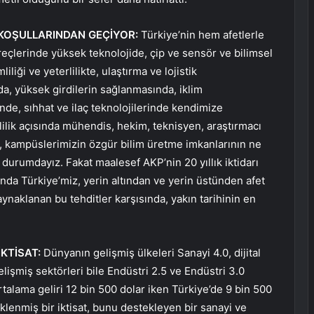
N KOŞULLARINDAN GEÇİYOR:
Türkiye’nin hem afetlerle
eçlerinde yüksek teknolojide, çip ve sensör ve bilimsel
iği ve yeterlilikte, ulaştırma ve lojistik
nda, yüksek girdilerin sağlanmasında, iklim
e, sıhhat ve ilaç teknolojilerinde kendimize
rlilik açısında mühendis, hekim, teknisyen, araştırmacı
in, kampüslerimizin özgür bilim üretme imkanlarının ne
durumdayız. Fakat maalesef AKP’nin 20 yıllık iktidarı
nda Türkiye’miz, yerin altından ve yerin üstünden afet
kaynaklanan bu tehditler karşısında, yakın tarihinin en
İKTİSAT:
Dünyanın gelişmiş ülkeleri Sanayi 4.0, dijital
lişmiş sektörleri bile Endüstri 2.5 ve Endüstri 3.0
talama geliri 12 bin 500 dolar iken Türkiye’de 9 bin 500
üklenmiş bir iktisat, bunu destekleyen bir sanayi ve