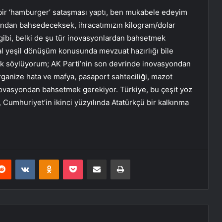
r ‘hamburger’ sataşması yaptı, ben mukabele edeyim
ondan bahsedeceksek, ihracatımızın kilogram/dolar
gibi, belki de şu tür inovasyonlardan bahsetmek
tal yeşil dönüşüm konusunda mevzuat hazırlığı bile
ek söylüyorum; AK Parti’nin son devrinde inovasyondan
ganize hata ve mafya, pasaport sahteciliği, mazot
r inovasyondan bahsetmek gerekiyor. Türkiye, bu çeşit yoz
, Cumhuriyet’in ikinci yüzyılında Atatürkçü bir kalkınma
erest
Reddit
VKontakte
Odnoklassniki
Pocket
E-Posta ile paylaş
Yazdır