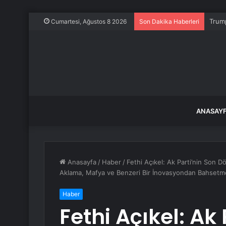
Trump
Cumartesi, Ağustos 8 2026
Son Dakika Haberleri
ANASAY
Anasayfa
/
Haber
/
Fethi Açıkel: Ak Parti’nin Son
Aklama, Mafya ve Benzeri Bir İnovasyondan Bahset
Haber
Fethi Açıkel: Ak 