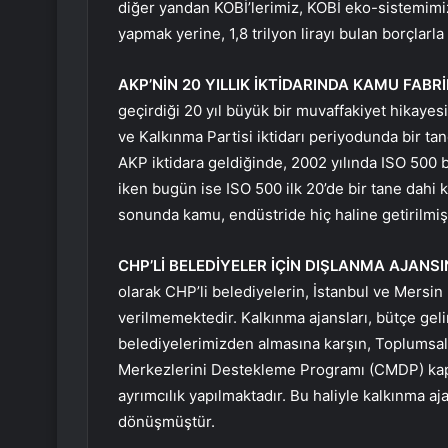
diğer yandan KOBİ’lerimiz, KOBİ eko-sistemimiz
yapmak yerine, 1,8 trilyon lirayı bulan borçlarl
AKP’NİN 20 YILLIK İKTİDARINDA KAMU FABR
geçirdiği 20 yıl büyük bir muvaffakiyet hikayesi 
ve Kalkınma Partisi iktidarı periyodunda bir ta
AKP iktidara geldiğinde, 2002 yılında ISO 500 b
iken bugün ise ISO 500 ilk 20’de bir tane dahi k
sonunda kamu, endüstride hiç haline getirilmiş
CHP’Lİ BELEDİYELER İÇİN DIŞLANMA AJAN
olarak CHP’li belediyelerin, İstanbul ve Mersi
verilmemektedir. Kalkınma ajansları, bütçe gelir
belediyelerimizden almasına karşın, Toplums
Merkezlerini Destekleme Programı (CMDP) kaps
ayrımcılık yapılmaktadır. Bu haliyle kalkınma aja
dönüşmüştür.