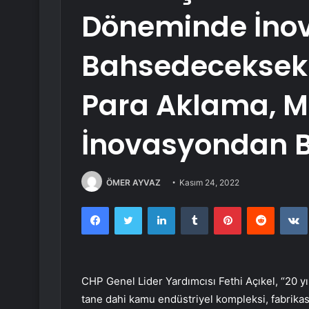
Döneminde İno
Bahsedeceksek 
Para Aklama, Ma
İnovasyondan 
ÖMER AYVAZ
Kasım 24, 2022
Facebook
Twitter
LinkedIn
Tumblr
Pinterest
Reddit
CHP Genel Lider Yardımcısı Fethi Açıkel, “20 yı
tane dahi kamu endüstriyel kompleksi, fabrikası