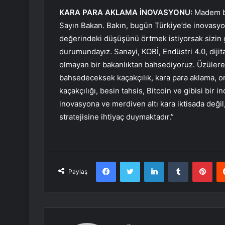
KARA PARA AKLAMA İNOVASYONU:
Madem bi
Sayın Bakan. Bakın, bugün Türkiye’de inovasy
değerindeki düşüşünü örtmek istiyorsak sizin 
durumundayız. Sanayi, KOBİ, Endüstri 4.0, diji
olmayan bir bakanlıktan bahsediyoruz. Üzüler
bahsedeceksek kaçakçılık, kara para aklama, or
kaçakçılığı, besin tahsis, Bitcoin ve gibisi bi
inovasyona ve merdiven altı kara iktisada değil
stratejisine ihtiyaç duymaktadır.”
Facebook
Twitter
LinkedIn
Tumblr
Pint
Paylaş