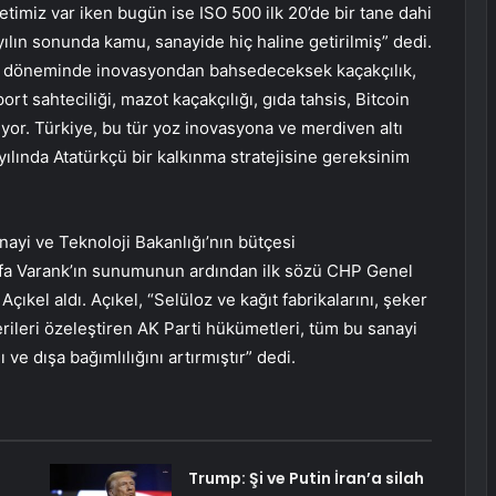
etimiz var iken bugün ise ISO 500 ilk 20’de bir tane dahi
yılın sonunda kamu, sanayide hiç haline getirilmiş” dedi.
on döneminde inovasyondan bahsedeceksek kaçakçılık,
t sahteciliği, mazot kaçakçılığı, gıda tahsis, Bitcoin
or. Türkiye, bu tür yoz inovasyona ve merdiven altı
ılında Atatürkçü bir kalkınma stratejisine gereksinim
i ve Teknoloji Bakanlığı’nın bütçesi
afa Varank’ın sunumunun ardından ilk sözü CHP Genel
Açıkel aldı. Açıkel, “Selüloz ve kağıt fabrikalarını, şeker
nerileri özeleştiren AK Parti hükümetleri, tüm bu sanayi
ı ve dışa bağımlılığını artırmıştır” dedi.
:
Trump: Şi ve Putin İran’a silah