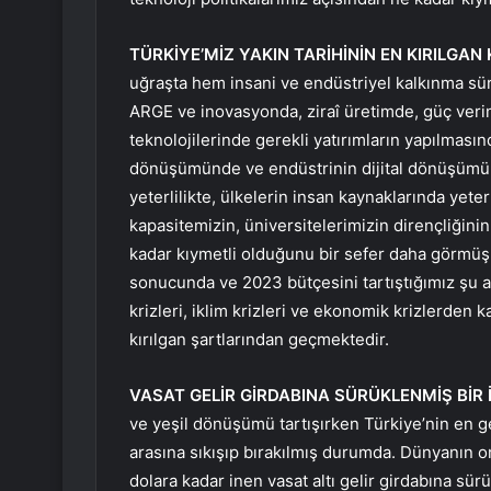
TÜRKİYE’MİZ YAKIN TARİHİNİN EN KIRILGA
uğraşta hem insani ve endüstriyel kalkınma sür
ARGE ve inovasyonda, ziraî üretimde, güç verimlil
teknolojilerinde gerekli yatırımların yapılması
dönüşümünde ve endüstrinin dijital dönüşümünd
yeterlilikte, ülkelerin insan kaynaklarında yete
kapasitemizin, üniversitelerimizin dirençliğin
kadar kıymetli olduğunu bir sefer daha görmüş 
sonucunda ve 2023 bütçesini tartıştığımız şu a
krizleri, iklim krizleri ve ekonomik krizlerden 
kırılgan şartlarından geçmektedir.
VASAT GELİR GİRDABINA SÜRÜKLENMİŞ BİR 
ve yeşil dönüşümü tartışırken Türkiye’nin en ge
arasına sıkışıp bırakılmış durumda. Dünyanın or
dolara kadar inen vasat altı gelir girdabına sür