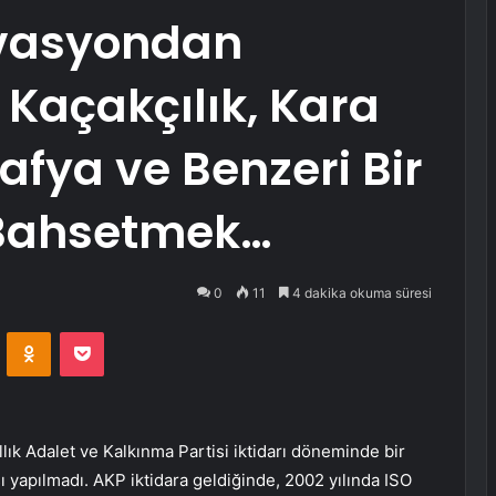
vasyondan
Kaçakçılık, Kara
fya ve Benzeri Bir
Bahsetmek…
0
11
4 dakika okuma süresi
VKontakte
Odnoklassniki
Pocket
llık Adalet ve Kalkınma Partisi iktidarı döneminde bir
 yapılmadı. AKP iktidara geldiğinde, 2002 yılında ISO