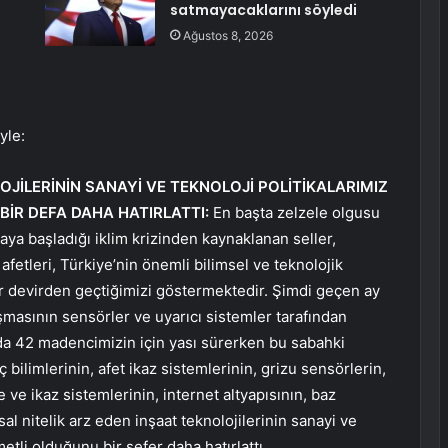
satmayacaklarını söyledi
Ağustos 8, 2026
yle:
OJİLERİNİN SANAYİ VE TEKNOLOJİ POLİTİKALARIMIZ
BİR DEFA DAHA HATIRLATTI:
En başta zelzele olgusu
a başladığı iklim krizinden kaynaklanan seller,
 afetleri, Türkiye’nin önemli bilimsel ve teknolojik
 devirden geçtiğimizi göstermektedir. Şimdi geçen ay
asının sensörler ve uyarıcı sistemler tarafından
da 42 madencimizin için yası sürerken bu sabahki
ç bilimlerinin, afet ikaz sistemlerinin, grizu sensörlerin,
e ikaz sistemlerinin, internet altyapısının, baz
l nitelik arz eden inşaat teknolojilerinin sanayi ve
etli olduğunu bir sefer daha hatırlattı.