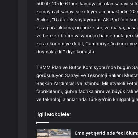
500 ilk 20’de 6 tane kamuya ait olan sanayi şirk
kamuya ait sanayi şirketi yer almamaktadır. 20 
Açıkel, “Üzülerek söylüyorum; AK Parti’nin s
kara para aklama, organize suç ve mafya, pasapor
ve benzeri bir inovasyondan bahsetmek gerekiy
kara ekonomiye değil, Cumhuriyet’in ikinci yüzy
duymaktadır” diye konuştu.
TBMM Plan ve Bütçe Komisyonu’nda bugün Sanay
görüşülüyor. Sanayi ve Teknoloji Bakanı Must
Başkan Yardımcısı ve İstanbul Milletvekili Fethi 
fabrikalarını, gübre fabrikalarını ve büyük rafi
ve teknoloji alanlarında Türkiye’nin kırılganlığın
İlgili Makaleler
Emniyet şeridinde feci ölüm