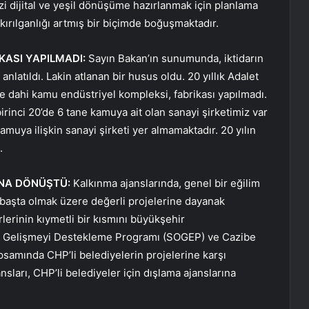
i dijital ve yeşil dönüşüme hazırlanmak için planlama
a kırılganlığı artmış bir biçimde boğuşmaktadır.
İKASI YAPILMADI:
Sayın Bakan’ın sunumunda, iktidarın
anlatıldı. Lakin atlanan bir husus oldu. 20 yıllık Adalet
ne dahi kamu endüstriyel kompleksi, fabrikası yapılmadı.
irinci 20’de 6 tane kamuya ait olan sanayi şirketimiz var
amuya ilişkin sanayi şirketi yer almamaktadır. 20 yılın
.
SINA DÖNÜŞTÜ:
Kalkınma ajanslarında, genel bir eğilim
n başta olmak üzere değerli projelerine dayanak
lerinin kıymetli bir kısmını büyükşehir
al Gelişmeyi Destekleme Programı (SOGEP) ve Cazibe
amında CHP’li belediyelerin projelerine karşı
nsları, CHP’li belediyeler için dışlama ajanslarına