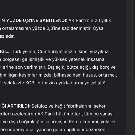
N YÜZDE 0,8’İNE SABİTLENDİ:
AK Parti’nin 20 yıllık
a ortalamasının yüzde 0,8’ine sabitlenmiştir. Oysa
zladır.
IĞI…:
Türkiye’nin, Cumhuriyet’imizin ikinci yüzyılına
 ve bölgesel gelişmişlik ve yüksek yetenek inşasına
ilerine son verilmiştir. Dış açık, bütçe açığı, dış borç ve
ağımlılığın kesimlerimizde, bilhassa ham husus, orta mal,
yüksek faizle KOBİ’lerimizin ayakta durmaya çalıştığı
IĞI ARTIRILDI:
Selüloz ve kağıt fabrikalarını, şeker
nerileri özeleştiren AK Parti hükümetleri, tüm bu sanayi
nı ve dışa bağımlılığını artırmıştır. Kötü ekonomi, yüksek
ri nedeniyle bir yandan gelir dağılımını bozarken