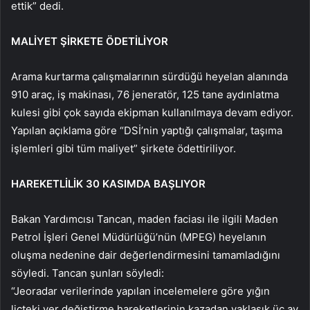
ettik” dedi.
MALİYET ŞİRKETE ÖDETİLİYOR
Arama kurtarma çalışmalarının sürdüğü heyelan alanında
910 araç, iş makinası, 76 jeneratör, 125 tane aydınlatma
kulesi gibi çok sayıda ekipman kullanılmaya devam ediyor.
Yapılan açıklama göre “DSİ’nin yaptığı çalışmalar, taşıma
işlemleri gibi tüm maliyet” şirkete ödettiriliyor.
HAREKETLİLİK 30 KASIMDA BAŞLIYOR
Bakan Yardımcısı Tancan, maden faciası ile ilgili Maden
Petrol İşleri Genel Müdürlüğü’nün (MPEG) heyelanın
oluşma nedenine dair değerlendirmesini tamamladığını
söyledi. Tancan şunları söyledi:
“Jeoradar verilerinde yapılan incelemelere göre yığın
liçteki yer değiştirme hareketlerinin kazadan yaklaşık üç ay