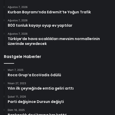
Ağustos 7, 2026
Kurban Bayramı’nda Edremit’te Yoğun Trafik
Ağustos 7, 2026
800 tonluk kayayı oyup ev yaptılar
Ağustos 7, 2026
Türkiye’de hava sıcaklıkları mevsim normallerinin
üzerinde seyredecek
Rastgele Haberler
Mart 7, 2025
Roca Grup’a EcoVadis ödülü
Nisan 27, 2023
Yılın ilk çeyreğinde emtia geliri arttı
Şubat 11, 2026
Parti değişince Dursun değişti
Ekim 16, 2025
Bankacılık devi karına kar kattı!