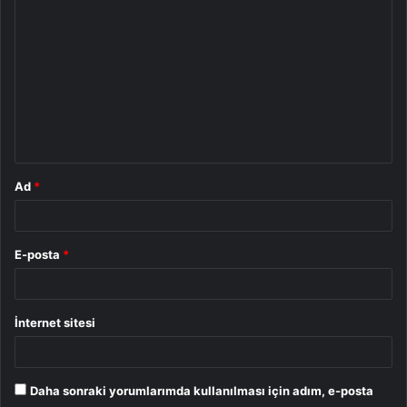
o
r
u
m
*
Ad
*
E-posta
*
İnternet sitesi
Daha sonraki yorumlarımda kullanılması için adım, e-posta