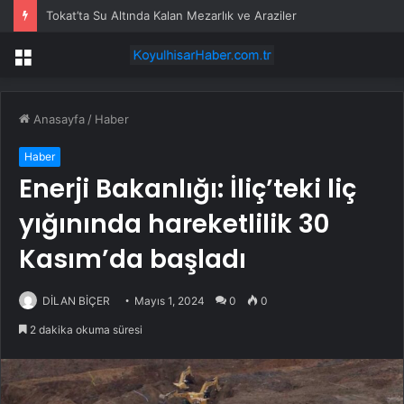
Tokat’ta Su Altında Kalan Mezarlık ve Araziler
Menü
Anasayfa
/
Haber
Haber
Enerji Bakanlığı: İliç’teki liç
yığınında hareketlilik 30
Kasım’da başladı
DİLAN BİÇER
Mayıs 1, 2024
0
0
2 dakika okuma süresi