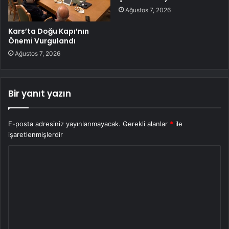
Ağustos 7, 2026
Kars’ta Doğu Kapı’nın
Önemi Vurgulandı
Ağustos 7, 2026
Bir yanıt yazın
E-posta adresiniz yayınlanmayacak.
Gerekli alanlar
*
ile
işaretlenmişlerdir
Y
o
r
u
m