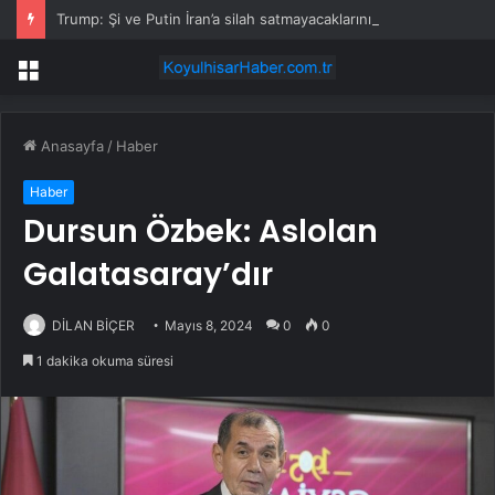
Trump: Şi ve Putin İran’a silah satmayacaklarını söyledi
Menü
Anasayfa
/
Haber
Haber
Dursun Özbek: Aslolan
Galatasaray’dır
DİLAN BİÇER
Mayıs 8, 2024
0
0
1 dakika okuma süresi