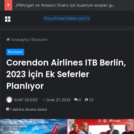
JPMorgan ve Amazon finans için kuantum araçları geliştirdi
Menü
Anasayfa
/
Ekonomi
Ekonomi
Corendon Airlines ITB Berlin,
2023 İçin Ek Seferler
Planlıyor
SUAT ÇİLESİZ
Ocak 27, 2023
0
23
1 dakika okuma süresi