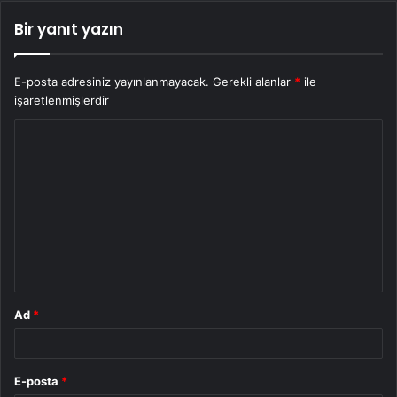
Bir yanıt yazın
E-posta adresiniz yayınlanmayacak.
Gerekli alanlar
*
ile
işaretlenmişlerdir
Y
o
r
u
m
*
Ad
*
E-posta
*