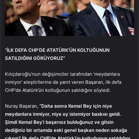
“İLK DEFA CHP’DE ATATÜRK’ÜN KOLTUĞUNUN
SATILDIĞINI GÖRÜYORUZ”
Kılıçdaroğlu’nun değişimciler tarafından ‘meydanlara
inmiyor’ eleştirilerine de yanıt veren Başaran, ilk defa
CHP’de Atatürk’ün koltuğunun satıldığını söyledi.
Nuray Başaran,
“Daha sonra Kemal Bey için niye
meydanlara inmiyor, niye oy istemiyor baskısı geldi.
Şimdi Kemal Bey’i başarısız bulduğunuz ve gitsin
dediğiniz bir ortamda eski genel başkan neden sokağa
çıksın? İlk defa CHP’de Atatürk’ün koltuğunun satıldığını