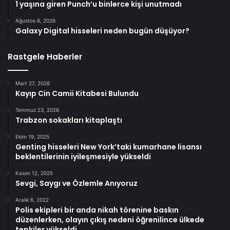
1 yaşına giren Punch’u binlerce kişi unutmadı
Ağustos 6, 2026
Galaxy Digital hisseleri neden bugün düşüyor?
Rastgele Haberler
Mart 27, 2026
Kayıp Cin Camii Kitabesi Bulundu
Temmuz 23, 2026
Trabzon sokakları kitaplaştı
Ekim 19, 2025
Genting hisseleri New York’taki kumarhane lisansı
beklentilerinin iyileşmesiyle yükseldi
Kasım 12, 2025
Sevgi, Saygı ve Özlemle Anıyoruz
Aralık 6, 2022
Polis ekipleri bir anda nikah törenine baskın
düzenlerken, olayın çıkış nedeni öğrenilince ülkede
tepkiler yükseldi.