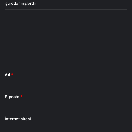
işaretlenmişlerdir
Y
o
r
u
m
*
Ad
*
E-posta
*
İnternet sitesi