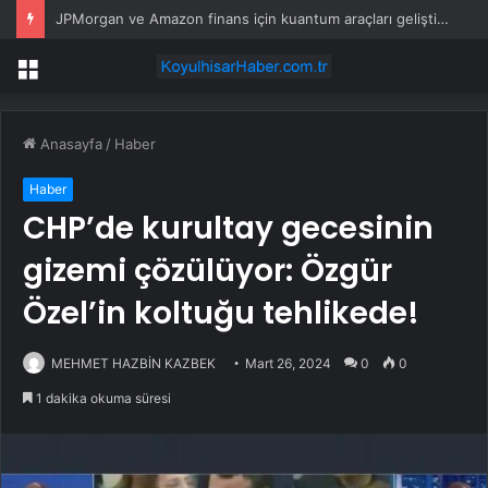
JPMorgan ve Amazon finans için kuantum araçları geliştirdi
Menü
Anasayfa
/
Haber
Haber
CHP’de kurultay gecesinin
gizemi çözülüyor: Özgür
Özel’in koltuğu tehlikede!
MEHMET HAZBİN KAZBEK
Mart 26, 2024
0
0
1 dakika okuma süresi