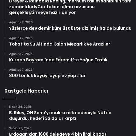
Dreyer & Reinbold Racing, merhum takım sahibinin tam
zamanlı IndyCar takımı olma arzusunu
gerçekleştirmeye hazırlanıyor
Ağustos 7, 2026
Yüzlerce dev demir küre üst üste dizilmiş halde bulundu
Ağustos 7, 2026
Tokat’ta Su Altında Kalan Mezarlık ve Araziler
Ağustos 7, 2026
Kurban Bayramı’nda Edremit’te Yoğun Trafik
Ağustos 7, 2026
800 tonluk kayayı oyup ev yaptılar
Rastgele Haberler
Nisan 24, 2025
B. Riley, ON Semi’yi makro risk nedeniyle Nötr’e
düşürdü, hedefi 32 dolar kırptı
Şubat 23, 2025
Erdoğan’dan 1608 delegeye 4 bin liralık saat