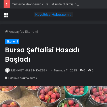
Yüzlerce dev demir küre üst üste dizilmiş halde bulundu
Menü
Anasayfa
/
Ekonomi
Ekonomi
Bursa Şeftalisi Hasadı
Başladı
MEHMET HAZBİN KAZBEK
Temmuz 11, 2025
0
0
1 dakika okuma süresi