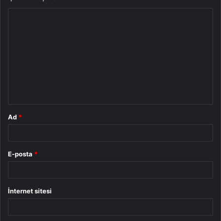
Y
o
r
u
m
*
Ad
*
E-posta
*
İnternet sitesi