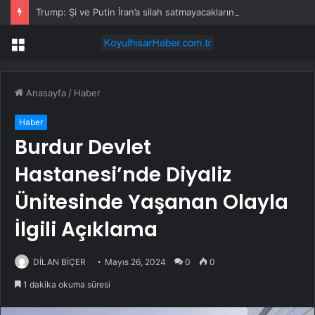
Trump: Şi ve Putin İran’a silah satmayacaklarını söyledi
Menü
Anasayfa
/
Haber
Haber
Burdur Devlet
Hastanesi’nde Diyaliz
Ünitesinde Yaşanan Olayla
İlgili Açıklama
DİLAN BİÇER
Mayıs 26, 2024
0
0
1 dakika okuma süresi