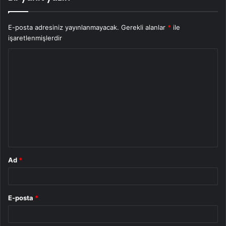
E-posta adresiniz yayınlanmayacak.
Gerekli alanlar
*
ile
işaretlenmişlerdir
Y
o
r
u
m
*
Ad
*
E-posta
*