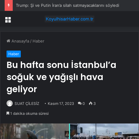
Trump: Şi ve Putin İran’a silah satmayacaklarını söyledi
Menü
Anasayfa
/
Haber
Haber
Bu hafta sonu İstanbul’a
soğuk ve yağışlı hava
geliyor
SUAT ÇİLESİZ
Kasım 17, 2023
0
3
1 dakika okuma süresi