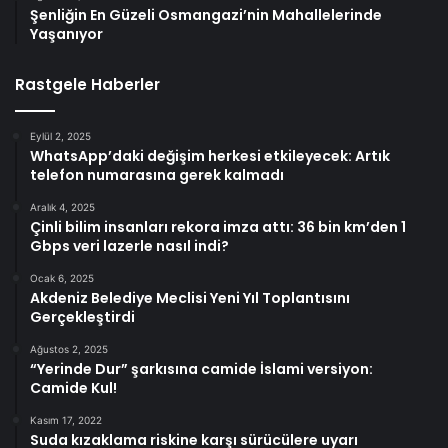
Şenliğin En Güzeli Osmangazi’nin Mahallelerinde
Yaşanıyor
Rastgele Haberler
Eylül 2, 2025
WhatsApp’daki değişim herkesi etkileyecek: Artık
telefon numarasına gerek kalmadı
Aralık 4, 2025
Çinli bilim insanları rekora imza attı: 36 bin km’den 1
Gbps veri lazerle nasıl indi?
Ocak 6, 2025
Akdeniz Belediye Meclisi Yeni Yıl Toplantısını
Gerçekleştirdi
Ağustos 2, 2025
“Yerinde Dur” şarkısına camide İslami versiyon:
Camide Kul!
Kasım 17, 2022
Suda kızaklama riskine karşı sürücülere uyarı