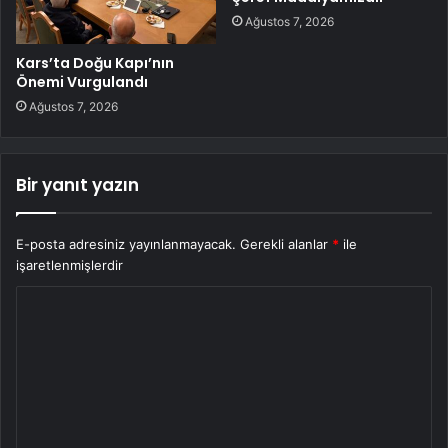
Ağustos 7, 2026
Kars’ta Doğu Kapı’nın
Önemi Vurgulandı
Ağustos 7, 2026
Bir yanıt yazın
E-posta adresiniz yayınlanmayacak.
Gerekli alanlar
*
ile
işaretlenmişlerdir
Y
o
r
u
m