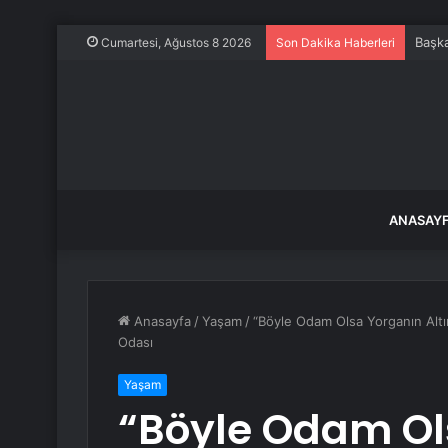
Başka
Cumartesi, Ağustos 8 2026
Son Dakika Haberleri
ANASAY
Anasayfa
/
Yaşam
/
“Böyle Odam Olsa Yorganın Altı
Odası
Yaşam
“Böyle Odam Ol