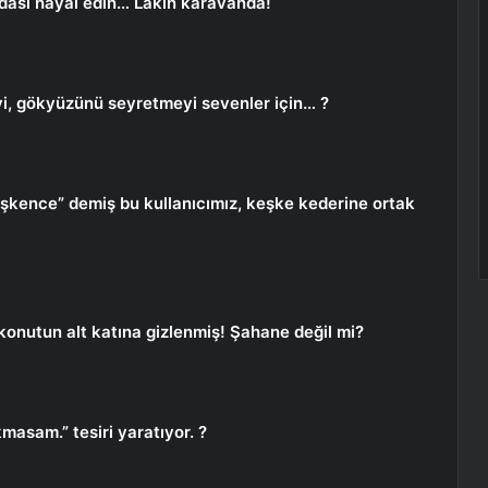
odası hayal edin… Lakin karavanda!
yi, gökyüzünü seyretmeyi sevenler için… ?
işkence” demiş bu kullanıcımız, keşke kederine ortak
 konutun alt katına gizlenmiş! Şahane değil mi?
masam.” tesiri yaratıyor. ?