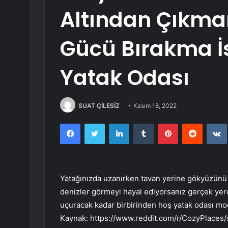
Altından Çıkmam
Gücü Bırakma İs
Yatak Odası
SUAT ÇİLESİZ
Kasım 18, 2022
Facebook
Twitter
LinkedIn
Tumblr
Pinterest
Reddit
Yatağınızda uzanırken tavan yerine gökyüzünü 
denizler görmeyi hayal ediyorsanız gerçek yerd
uçuracak kadar birbirinden hoş yatak odası mod
Kaynak:
https://www.reddit.com/r/CozyPlaces