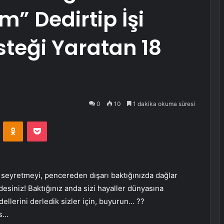
” Dedirtip İşi
teği Yaratan 18
0
10
1 dakika okuma süresi
VKontakte
Odnoklassniki
Pocket
seyretmeyi, pencereden dışarı baktığınızda dağlar
esiniz! Baktığınız anda sizi hayaller dünyasına
ellerini derledik sizler için, buyurun… ??
/s…