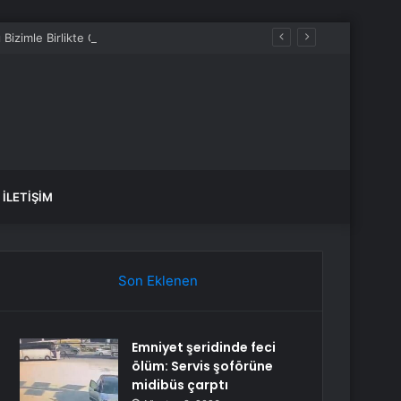
izimle Birlikte Geçiriyor”
İLETIŞIM
Son Eklenen
Emniyet şeridinde feci
ölüm: Servis şoförüne
midibüs çarptı