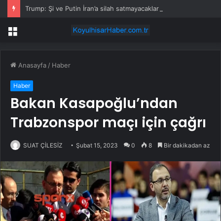
Trump: Şi ve Putin İran’a silah satmayacaklarını söyledi
Menü
Anasayfa
/
Haber
Haber
Bakan Kasapoğlu’ndan
Trabzonspor maçı için çağrı
SUAT ÇİLESİZ
Şubat 15, 2023
0
8
Bir dakikadan az