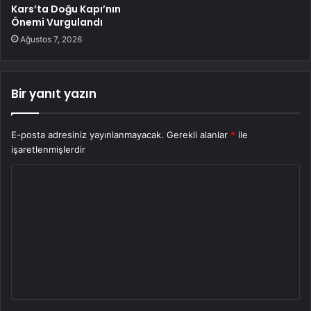
Kars’ta Doğu Kapı’nın
Önemi Vurgulandı
Ağustos 7, 2026
Bir yanıt yazın
E-posta adresiniz yayınlanmayacak.
Gerekli alanlar
*
ile
işaretlenmişlerdir
Y
o
r
u
m
*