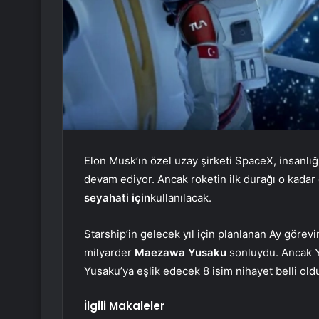
Elon Musk’ın özel uzay şirketi SpaceX, insanlığı
devam ediyor. Ancak roketin ilk durağı o kada
seyahati
için
kullanılacak.
Starship’in gelecek yıl için planlanan Ay görev
milyarder
Maezawa Yusaku
sonluydu. Ancak Y
Yusaku’ya eşlik edecek 8 isim nihayet belli ol
İlgili Makaleler