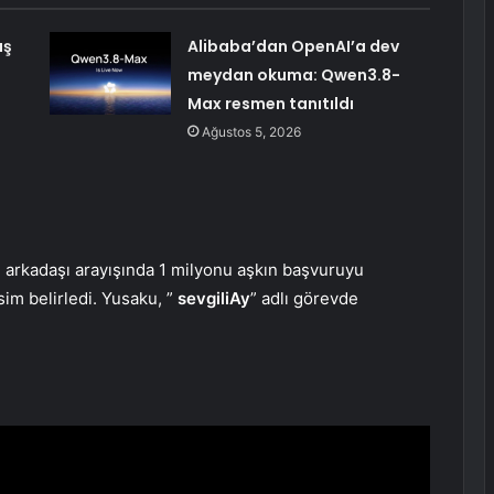
ış
Alibaba’dan OpenAI’a dev
meydan okuma: Qwen3.8-
Max resmen tanıtıldı
Ağustos 5, 2026
m arkadaşı arayışında 1 milyonu aşkın başvuruyu
sim belirledi. Yusaku, ”
sevgiliAy
” adlı görevde