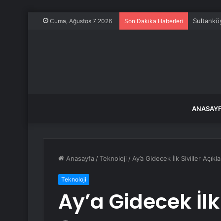
Sultankö
Cuma, Ağustos 7 2026
Son Dakika Haberleri
ANASAY
Anasayfa
/
Teknoloji
/
Ay’a Gidecek İlk Siviller Açıkl
Teknoloji
Ay’a Gidecek İlk