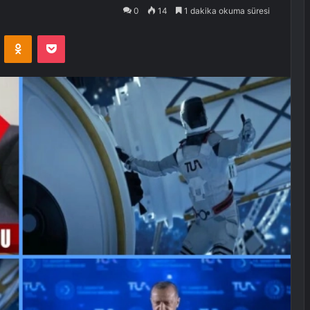
0
14
1 dakika okuma süresi
VKontakte
Odnoklassniki
Pocket