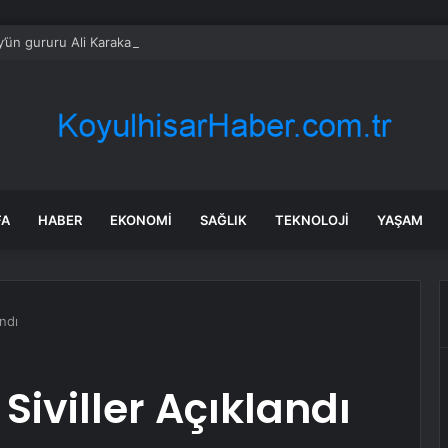
y’ün gururu Ali Karakaş Tuğgeneral oldu
FA
HABER
EKONOMI
SAĞLIK
TEKNOLOJI
YAŞAM
andı
 Siviller Açıklandı