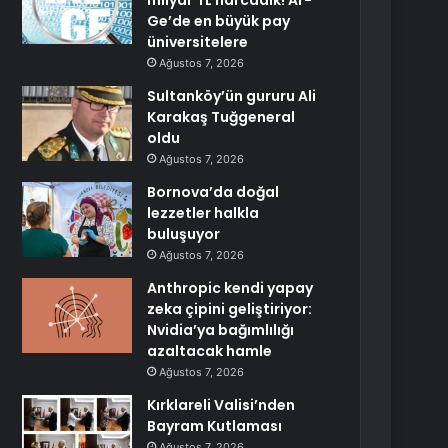
milyar TL harcadık! Ar-
Ge’de en büyük pay
üniversitelere
Ağustos 7, 2026
Sultanköy’ün gururu Ali
Karakaş Tuğgeneral
oldu
Ağustos 7, 2026
Bornova’da doğal
lezzetler halkla
buluşuyor
Ağustos 7, 2026
Anthropic kendi yapay
zeka çipini geliştiriyor:
Nvidia’ya bağımlılığı
azaltacak hamle
Ağustos 7, 2026
Kırklareli Valisi’nden
Bayram Kutlaması
Ağustos 7, 2026