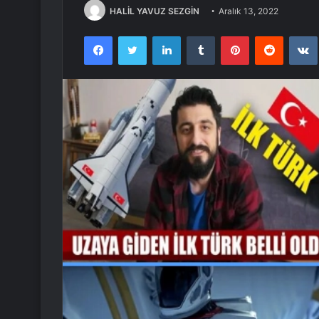
HALİL YAVUZ SEZGİN
Aralık 13, 2022
Facebook
Twitter
LinkedIn
Tumblr
Pinterest
Reddit