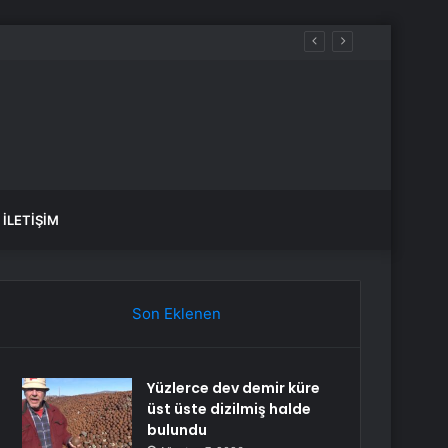
İLETIŞIM
Son Eklenen
Yüzlerce dev demir küre
üst üste dizilmiş halde
bulundu