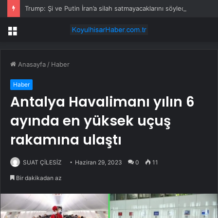
Trump: Şi ve Putin İran’a silah satmayacaklarını söyledi
Menü
Anasayfa
/
Haber
Haber
Antalya Havalimanı yılın 6
ayında en yüksek uçuş
rakamına ulaştı
SUAT ÇİLESİZ
Haziran 29, 2023
0
11
Bir dakikadan az