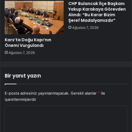
CHP Bulancak İlçe Başkanı
Yakup Karakaya Görevden
Alındı: “Bu Karar Bizim
Şeref Madalyamızdır”
Ağustos 7, 2026
Kars’ta Doğu Kapı’nın
Önemi Vurgulandı
Ağustos 7, 2026
Bir yanıt yazın
E-posta adresiniz yayınlanmayacak.
Gerekli alanlar
*
ile
işaretlenmişlerdir
Y
o
r