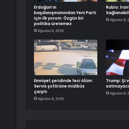
Erdoğan’ın
Rubio: İra
başdanışmanından Yeni Parti
Sağlanabil
için ilk yorum: Özgün bir
Ağustos 8, 
politika üretemez
Ağustos 8, 2026
Emniyet şeridinde feci ölüm:
Trump: Şi v
Servis şoförüne midibüs
satmayacak
çarptı
Ağustos 8, 
Ağustos 8, 2026