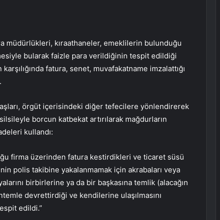
cra müdürlükleri, kıraathaneler, emeklilerin bulunduğu
siyle bularak faizle para verildiğinin tespit edildiği
n karşılığında fatura, senet, muvafakatname imzalattığı
.
arı, örgüt içerisindeki diğer tefecilere yönlendirerek
 silsileyle borcun katbekat artırılarak mağdurların
adeleri kullandı:
ğu firma üzerinden fatura kestirdikleri ve ticaret süsü
inin polis takibine yakalanmamak için akrabaları veya
alarını birbirlerine ya da bir başkasına temlik (alacağın
ntemle devrettirdiği ve kendilerine ulaşılmasını
espit edildi.”