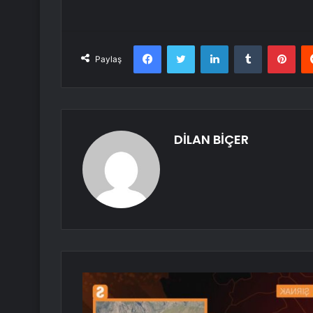
Facebook
Twitter
LinkedIn
Tumblr
Pint
Paylaş
DİLAN BİÇER