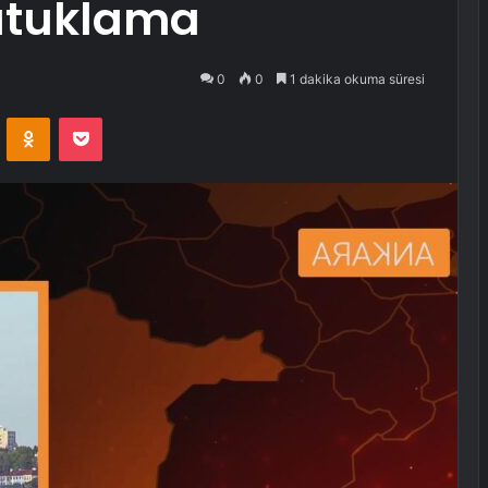
tutuklama
0
0
1 dakika okuma süresi
VKontakte
Odnoklassniki
Pocket