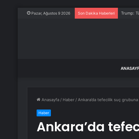
Trump: Tü
Pazar, Ağustos 9 2026
Son Dakika Haberleri
ANASAY
Anasayfa
/
Haber
/
Ankara’da tefecilik suç grubun
Haber
Ankara’da tefec