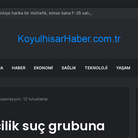
rkiye harika bir müttefik, kimse bana F-35 satışı için ne yapmam gerekt
FA
HABER
EKONOMI
SAĞLIK
TEKNOLOJI
YAŞAM
a operasyon: 12 tutuklama
ilik suç grubuna