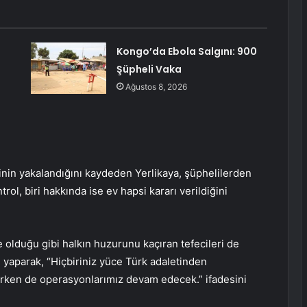
Kongo’da Ebola Salgını: 900
Şüpheli Vaka
Ağustos 8, 2026
nin yakalandığını kaydeden Yerlikaya, şüphelilerden
trol, biri hakkında ise ev hapsi kararı verildiğini
e olduğu gibi halkın huzurunu kaçıran tefecileri de
u yaparak, “Hiçbiriniz yüce Türk adaletinden
rken de operasyonlarımız devam edecek.” ifadesini