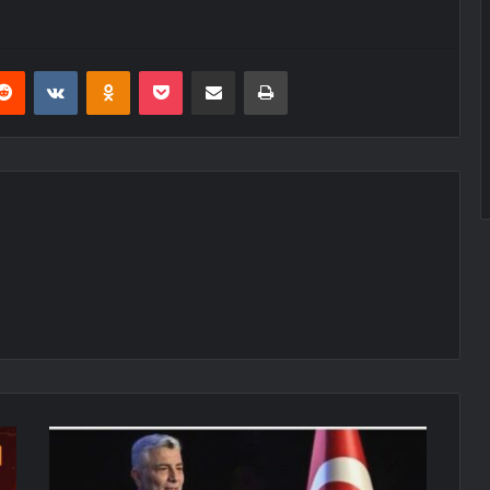
erest
Reddit
VKontakte
Odnoklassniki
Pocket
E-Posta ile paylaş
Yazdır