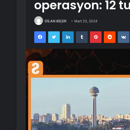
operasyon: 12 
DİLAN BİÇER
Mart 23, 2024
Facebook
Twitter
LinkedIn
Tumblr
Pinterest
Reddit