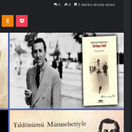
0
9
3 dakika okuma süresi
VKontakte
Odnoklassniki
Pocket