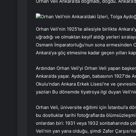
Orhan Veli Ankara’da doğmadı, doğdu. Ankara’d
Orhan Veli’nin Ankara’daki İzleri, Tolga Aydo
Orhan Veli’nin 1925’te ailesiyle birlikte Ankara’ya
uğradığı ve olmaktan keyif aldığı yerleri sırala
Osmanlı İmparatorluğu’nun sona ermesinden Cum
Ankara’ya göç etmesine kadar geçen yılları kap
Ardından Orhan Veli’yi Orhan Veli yapan başkent y
Ankara’da yaşar. Aydoğan, babasının 1927’de 
Okulu’ndan Ankara Erkek Lisesi’ne ve çevresine k
yazıları Bu dönemde tiyatroya ilgi duyan Veli’ni
Orhan Veli, üniversite eğitimi için İstanbul’a 
bu dostluklar tarihi fotoğraflarda ölümsüzleşmi
onlardan biri: 1931 veya 1932 sonbaharında çek
Veli’nin yan yana olduğu, şimdi Zafer Çarşısı’