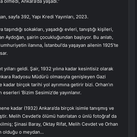
a ölmedi, Ankara’da yaşadı.”
ğan, sayfa 392, Yapı Kredi Yayınları, 2023.
 taşındığı sokakları, yaşadığı evleri, tanıştığı kişileri,
yan Aydoğan, şairin çocukluğundan başlıyor. Bu anlatı,
huriyetin ilanına, İstanbul’da yaşayan ailenin 1925’te
sar.
ılları geldi. Şair, 1932 yılına kadar kesintisiz olarak
Ankara Radyosu Müdürü olmasıyla genişleyen Gazi
adar birçok tarihi yol ayrımına getirir bizi. Orhan’ın
n eserleri ‘Bizim Sesimiz’de yayınlanır.
dönene kadar (1932) Ankara’da birçok isimle tanışmış ve
ştir. Melih Cevdet’e ölümü hatırlatan o ünlü fotoğraf da
ilmiş; Şinasi Baray, Oktay Rifat, Melih Cevdet ve Orhan
nın olduğu o meydan…