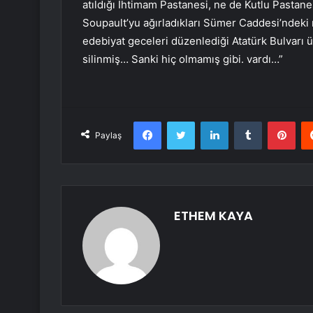
atıldığı İhtimam Pastanesi, ne de Kutlu Pastane
Soupault’yu ağırladıkları Sümer Caddesi’ndeki
edebiyat geceleri düzenlediği Atatürk Bulvarı 
silinmiş… Sanki hiç olmamış gibi. vardı…”
Facebook
Twitter
LinkedIn
Tumblr
Pint
Paylaş
ETHEM KAYA