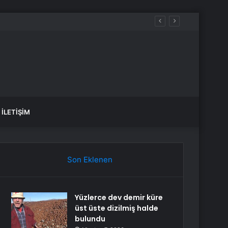
İLETIŞIM
Son Eklenen
Yüzlerce dev demir küre
üst üste dizilmiş halde
bulundu