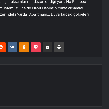
si. şiir akşamlarının düzenlendiği yer… Ne Philippe
 müştemilatı, ne de Nahit Hanım’ın cuma akşamları
üzerindeki Vardar Apartmanı… Duvarlardaki gölgeleri
erest
Reddit
VKontakte
Odnoklassniki
Pocket
E-Posta ile paylaş
Yazdır