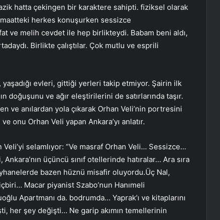
ik hatta çekingen bir karaktere sahipti. fiziksel olarak
cemaatteki herkes konuşurken sessizce
ıfat ve melih cevdet ile hep birlikteydi. Babam beni aldı,
aydı. Birlikte çalıştılar. Çok mutlu ve esprili
şadığı evleri, gittiği yerleri takip etmiyor. Şairin ilk
n doğuşunu ve ağır eleştirilerini de satırlarında taşır.
en ve anılardan yola çıkarak Orhan Veli’nin portresini
 ve onu Orhan Veli yapan Ankara’yı anlatır.
n Veli’yi selamlıyor: “Ve masraf Orhan Veli… Sessizce…
, Ankara’nın üçüncü sınıf otellerinde hatıralar… Ara sıra
eyhanelerde bazen hüznü misafir oluyordu.Üç Nal,
çbiri… Macar piyanist Szabo’nun Hanımeli
uoğlu Apartmanı da. bodrumda… Yaprak’ı ve kitaplarını
şti, her şey değişti… Ne garip akımın temellerinin