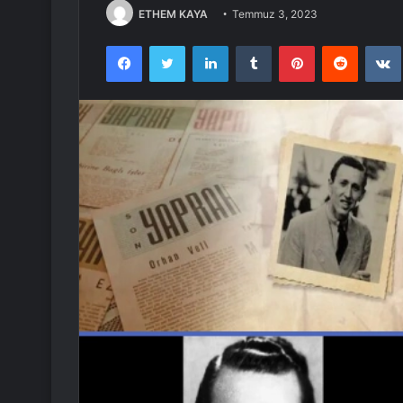
ETHEM KAYA
Temmuz 3, 2023
Facebook
Twitter
LinkedIn
Tumblr
Pinterest
Reddit