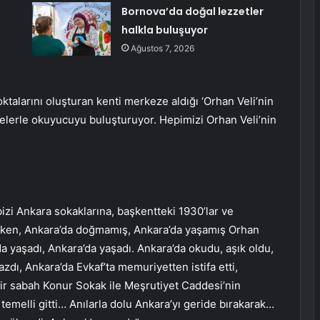
Bornova’da doğal lezzetler
halkla buluşuyor
Ağustos 7, 2026
alarını oluşturan kenti merkeze aldığı ‘Orhan Veli’nin
elgelerle okuyucuyu buluşturuyor. Hepimizi Orhan Veli’nin
izi Ankara sokaklarına, başkentteki 1930’lar ve
ürken, Ankara’da doğmamış, Ankara’da yaşamış Orhan
’da yaşadı, Ankara’da yaşadı. Ankara’da okudu, aşık oldu,
yazdı, Ankara’da Evkaf’ta memuriyetten istifa etti,
bir sabah Konur Sokak ile Meşrutiyet Caddesi’nin
emelli gitti… Anılarla dolu Ankara’yı geride bırakarak…