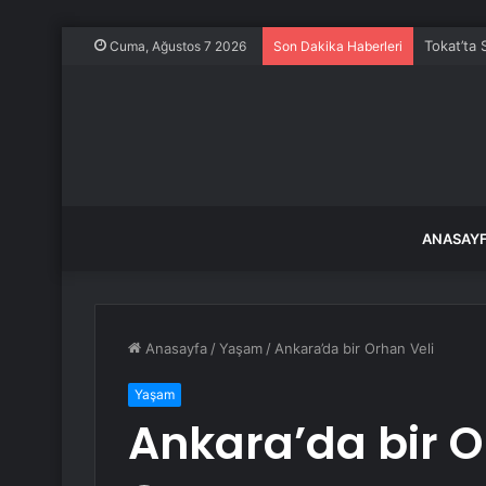
Tokat’ta 
Cuma, Ağustos 7 2026
Son Dakika Haberleri
ANASAY
Anasayfa
/
Yaşam
/
Ankara’da bir Orhan Veli
Yaşam
Ankara’da bir O