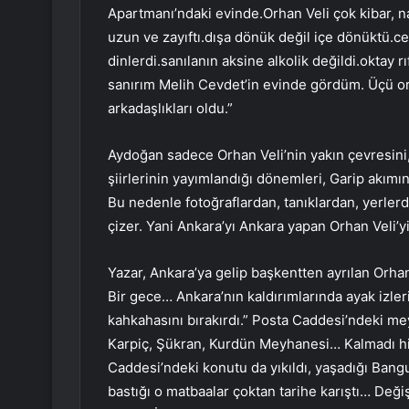
Apartmanı’ndaki evinde.Orhan Veli çok kibar, naz
uzun ve zayıftı.dışa dönük değil içe dönüktü.
dinlerdi.sanılanın aksine alkolik değildi.oktay r
sanırım Melih Cevdet’in evinde gördüm. Üçü ortad
arkadaşlıkları oldu.”
Aydoğan sadece Orhan Veli’nin yakın çevresini, ya
şiirlerinin yayımlandığı dönemleri, Garip akımını
Bu nedenle fotoğraflardan, tanıklardan, yerlerd
çizer. Yani Ankara’yı Ankara yapan Orhan Veli’yi
Yazar, Ankara’ya gelip başkentten ayrılan Orha
Bir gece… Ankara’nın kaldırımlarında ayak izleri
kahkahasını bırakırdı.” Posta Caddesi’ndeki m
Karpiç, Şükran, Kurdün Meyhanesi… Kalmadı hi
Caddesi’ndeki konutu da yıkıldı, yaşadığı Bang
bastığı o matbaalar çoktan tarihe karıştı… Deği