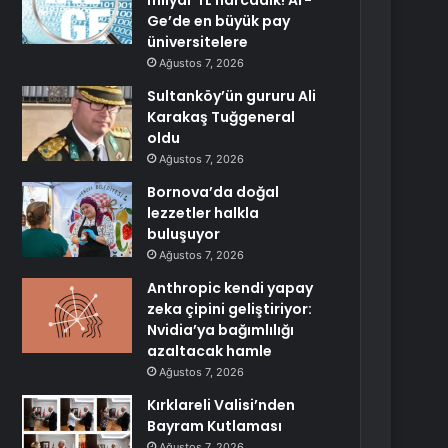
milyar TL harcadık! Ar-
Ge’de en büyük pay
üniversitelere
Ağustos 7, 2026
Sultanköy’ün gururu Ali
Karakaş Tuğgeneral
oldu
Ağustos 7, 2026
Bornova’da doğal
lezzetler halkla
buluşuyor
Ağustos 7, 2026
Anthropic kendi yapay
zeka çipini geliştiriyor:
Nvidia’ya bağımlılığı
azaltacak hamle
Ağustos 7, 2026
Kırklareli Valisi’nden
Bayram Kutlaması
Ağustos 7, 2026