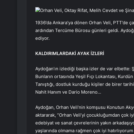
Orhan Veli, Oktay Rifat, Melih Cevdet ve Şina
1936’da Ankara’ya dönen Orhan Veli, PTT’de çal
ardından Tercüme Bürosu günleri geldi. Aydoğan,
ediyor.
KALDIRIMLARDAKİ AYAK İZLERİ
Aydoğan’ın izlediği başka izler de var elbette: Şa
Bunların ortasında Yeşil Fıçı Lokantası, Kurdün 
Tanıştığı, dostluk kurduğu kişiler de birer tari
Nahit Hanım ve Dario Moreno…
Aydoğan, Orhan Veli’nin komşusu Konutun Akyol i
aktararak, “Orhan Veli’yi çocukluğumdan çok iyi
edebiyat ve sanat çevrelerinin yakın arkadaşıyd
yaşlarında olmama rağmen çok iyi hatırlıyorum 