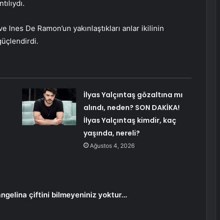
tılıydı.
ve Ines De Ramon’un yakınlaştıkları anlar ikilinin
güçlendirdi.
İlyas Yalçıntaş gözaltına mı
alındı, neden? SON DAKİKA!
İlyas Yalçıntaş kimdir, kaç
yaşında, nereli?
Ağustos 4, 2026
angelina çiftini bilmeyeniniz yoktur…