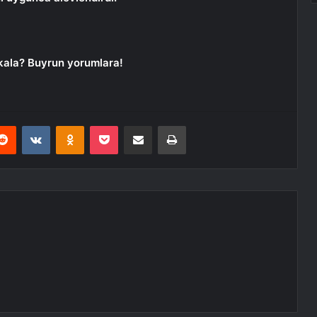
kala? Buyrun yorumlara!
erest
Reddit
VKontakte
Odnoklassniki
Pocket
E-Posta ile paylaş
Yazdır