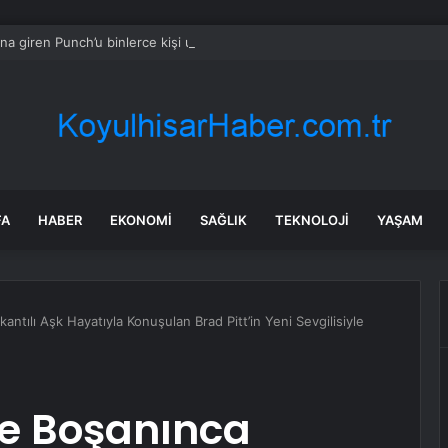
ına giren Punch’u binlerce kişi unutmadı
FA
HABER
EKONOMI
SAĞLIK
TEKNOLOJI
YAŞAM
kantılı Aşk Hayatıyla Konuşulan Brad Pitt’in Yeni Sevgilisiyle
ile Boşanınca