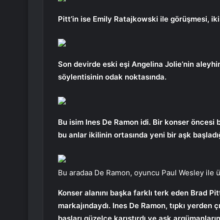
Pitt’in ise Emily Ratajkowski ile görüşmesi, iki
Son devirde eski eşi Angelina Jolie’nin aleyhin
söylentisinin odak noktasında.
Bu isim Ines De Ramon idi. Bir konser öncesi b
bu anlar ikilinin ortasında yeni bir aşk başlad
Bu aradaa De Ramon, oyuncu Paul Wesley ile üç yı
Konser alanını başka farklı terk eden Brad Pi
markajındaydı. Ines De Ramon, tıpkı yerden ç
başları güzelce karıştırdı ve aşk argümanların