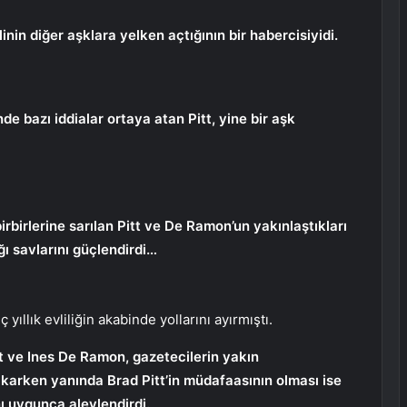
linin diğer aşklara yelken açtığının bir habercisiyidi.
de bazı iddialar ortaya atan Pitt, yine bir aşk
irbirlerine sarılan Pitt ve De Ramon’un yakınlaştıkları
ığı savlarını güçlendirdi…
llık evliliğin akabinde yollarını ayırmıştı.
tt ve Ines De Ramon, gazetecilerin yakın
ıkarken yanında Brad Pitt’in müdafaasının olması ise
ı uygunca alevlendirdi.