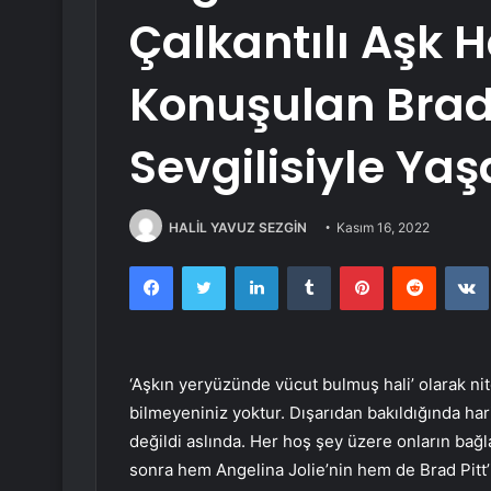
Çalkantılı Aşk 
Konuşulan Brad 
Sevgilisiyle Yaş
HALİL YAVUZ SEZGİN
Kasım 16, 2022
Facebook
Twitter
LinkedIn
Tumblr
Pinterest
Reddit
‘Aşkın yeryüzünde vücut bulmuş hali’ olarak nite
bilmeyeniniz yoktur. Dışarıdan bakıldığında har
değildi aslında. Her hoş şey üzere onların bağla
sonra hem Angelina Jolie’nin hem de Brad Pitt’i