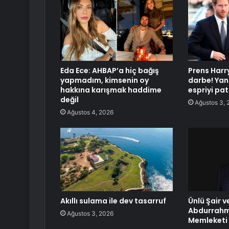
Eda Ece: AHBAP’a hiç bağış
Prens Harr
yapmadım, kimsenin oy
darbe! Yan
hakkına karışmak haddime
espriyi pat
değil
Ağustos 3, 
Ağustos 4, 2026
Akıllı sulama ile dev tasarruf
Ünlü Şair v
Abdurrahm
Ağustos 3, 2026
Memleketi 