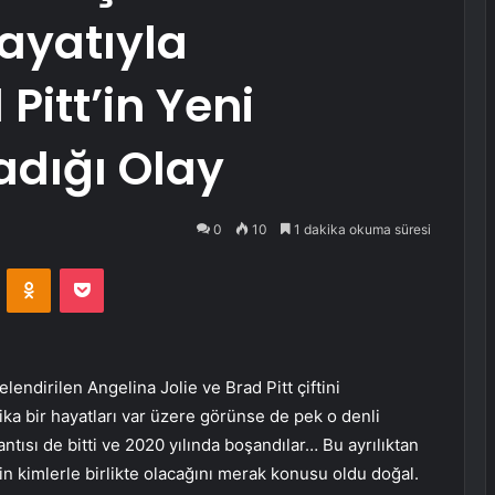
Hayatıyla
Pitt’in Yeni
adığı Olay
0
10
1 dakika okuma süresi
VKontakte
Odnoklassniki
Pocket
lendirilen Angelina Jolie ve Brad Pitt çiftini
ika bir hayatları var üzere görünse de pek o denli
ntısı de bitti ve 2020 yılında boşandılar… Bu ayrılıktan
n kimlerle birlikte olacağını merak konusu oldu doğal.