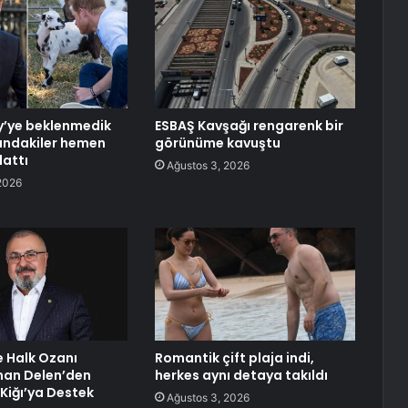
y’ye beklenmedik
ESBAŞ Kavşağı rengarenk bir
ındakiler hemen
görünüme kavuştu
lattı
Ağustos 3, 2026
2026
e Halk Ozanı
Romantik çift plaja indi,
an Delen’den
herkes aynı detaya takıldı
Kiğı’ya Destek
Ağustos 3, 2026