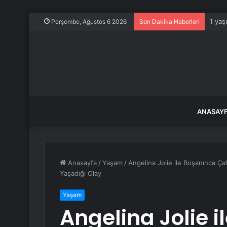
1 yaş
Perşembe, Ağustos 6 2026
Son Dakika Haberleri
ANASAY
Anasayfa
/
Yaşam
/
Angelina Jolie ile Boşanınca Çal
Yaşadığı Olay
Yaşam
Angelina Jolie 