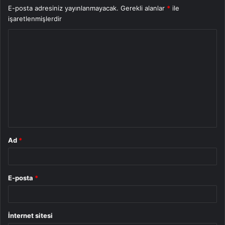
E-posta adresiniz yayınlanmayacak.
Gerekli alanlar
*
ile
işaretlenmişlerdir
Y
o
r
u
m
*
Ad
*
E-posta
*
İnternet sitesi