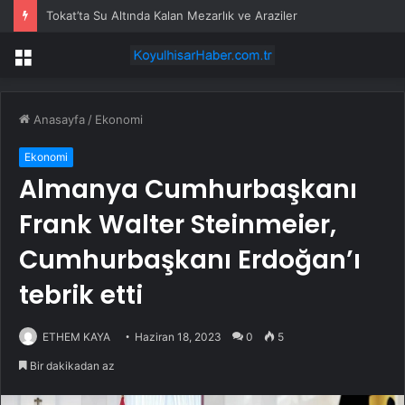
Tokat’ta Su Altında Kalan Mezarlık ve Araziler
Menü
Anasayfa
/
Ekonomi
Ekonomi
Almanya Cumhurbaşkanı
Frank Walter Steinmeier,
Cumhurbaşkanı Erdoğan’ı
tebrik etti
ETHEM KAYA
Haziran 18, 2023
0
5
Bir dakikadan az