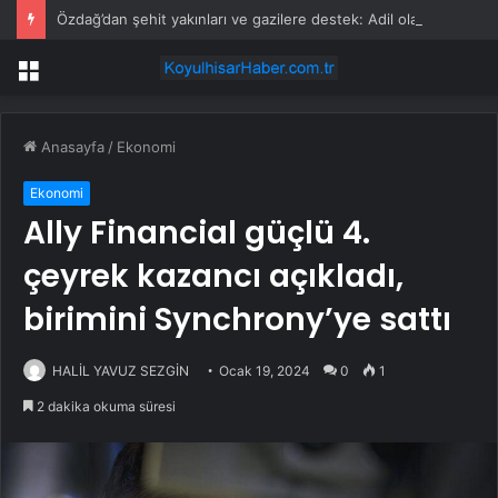
Özdağ’dan şehit yakınları ve gazilere destek: Adil olanı istiyorsunuz
Menü
Anasayfa
/
Ekonomi
Ekonomi
Ally Financial güçlü 4.
çeyrek kazancı açıkladı,
birimini Synchrony’ye sattı
HALİL YAVUZ SEZGİN
Ocak 19, 2024
0
1
2 dakika okuma süresi