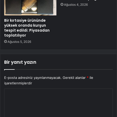
Ağustos 4, 2026
Bir kırtasiye ürününde
yüksek oranda kurşun
tespit edildi: Piyasadan
toplatılıyor
Ağustos 5, 2026
Bir yanıt yazın
E-posta adresiniz yayınlanmayacak.
Gerekli alanlar
*
ile
işaretlenmişlerdir
Y
o
r
u