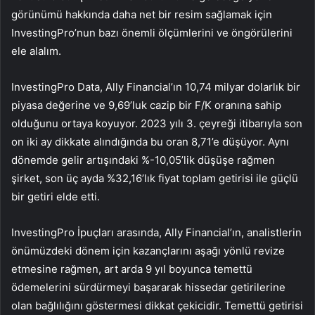
görünümü hakkında daha net bir resim sağlamak için
InvestingPro’nun bazı önemli ölçümlerini ve öngörülerini
ele alalım.
InvestingPro Data, Ally Financial’ın 10,74 milyar dolarlık bir
piyasa değerine ve 9,69’luk cazip bir F/K oranına sahip
olduğunu ortaya koyuyor. 2023 yılı 3. çeyreği itibarıyla son
on iki ay dikkate alındığında bu oran 8,71’e düşüyor. Aynı
dönemde gelir artışındaki %-10,05’lik düşüşe rağmen
şirket, son üç ayda %32,16’lık fiyat toplam getirisi ile güçlü
bir getiri elde etti.
InvestingPro İpuçları arasında, Ally Financial’ın, analistlerin
önümüzdeki dönem için kazançlarını aşağı yönlü revize
etmesine rağmen, art arda 9 yıl boyunca temettü
ödemelerini sürdürmeyi başararak hissedar getirilerine
olan bağlılığını göstermesi dikkat çekicidir. Temettü getirisi