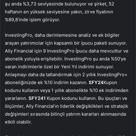
şu anda %3,73 seviyesinde bulunuyor ve şirket, 52
haftanın en yüksek seviyesine yakın, zirve fiyatının
%89,8’inde işlem görüyor.
InvestingPro, daha derinlemesine analiz ve ek bilgiler
arayan yatırımcılar için kapsamlı bir ipucu paketi sunuyor.
Ally Financial için 9 InvestingPro İpucu daha mevcuttur ve
abonelik yoluyla erişilebilir. InvestingPro şu anda %50’ye
varan indirimlerle özel bir Yeni Yıl indirimi sunuyor.
Anlaşmayı daha da tatlandırmak için 2 yıllık InvestingPro+
aboneliğinizde ek %10 indirim kazanın.
SFY24
Kupon
kodunu kullanın veya 1 yıllık abonelikte %10 ek indirimden
yararlanın.
SFY241
Kupon kodunu kullanın. Bu ipuçları ve
ölçümler, Ally Financial’ın liderlik değişiklikleri ve stratejik
değişimleri sırasında bilinçli yatırım kararları alınmasında
etkili olabilir.