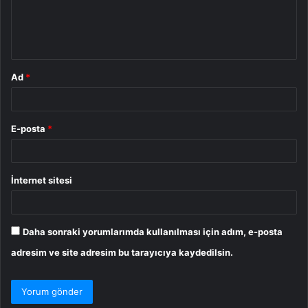
m
*
Ad
*
E-posta
*
İnternet sitesi
Daha sonraki yorumlarımda kullanılması için adım, e-posta
adresim ve site adresim bu tarayıcıya kaydedilsin.