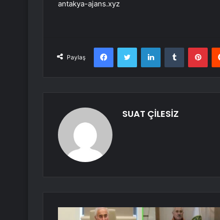
antakya-ajans.xyz
Facebook
Twitter
LinkedIn
Tumblr
Pint
Paylaş
SUAT ÇİLESİZ