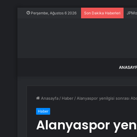
JPMor
Perşembe, Ağustos 6 2026
Son Dakika Haberleri
ANASAY
Anasayfa
/
Haber
/
Alanyaspor yenilgisi sonrası Abdu
Haber
Alanyaspor yeni