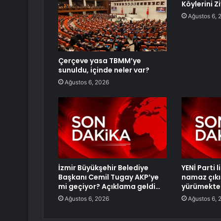
Köylerini Z
Ağustos 6, 
Çerçeve yasa TBMM’ye
sunuldu, içinde neler var?
Ağustos 6, 2026
İzmir Büyükşehir Belediye
YENİ Parti 
Başkanı Cemil Tugay AKP’ye
namaz çıkı
mi geçiyor? Açıklama geldi…
yürümekte 
Ağustos 6, 2026
Ağustos 6, 