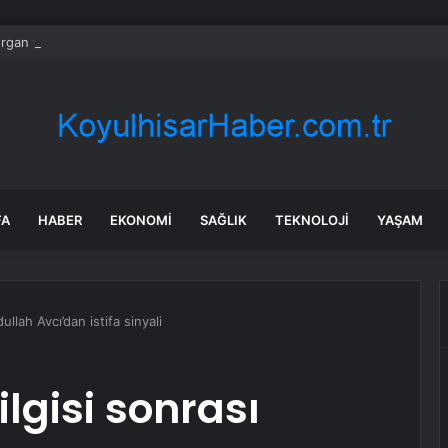
gan ve Amazon finans için kuantum araçları geliştirdi
FA
HABER
EKONOMI
SAĞLIK
TEKNOLOJI
YAŞAM
llah Avcı’dan istifa sinyali
lgisi sonrası