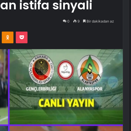
n istifa sinyali
0
9
Bir dakikadan az
VKontakte
Odnoklassniki
Pocket