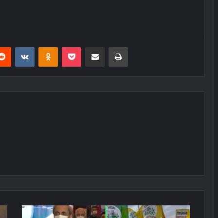
erest
Reddit
VKontakte
Odnoklassniki
Pocket
E-Posta ile paylaş
Yazdır