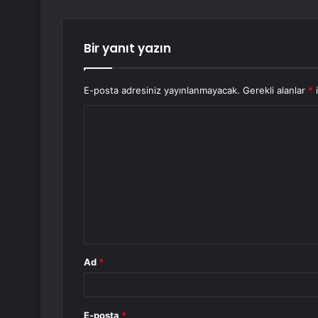
Bir yanıt yazın
E-posta adresiniz yayınlanmayacak.
Gerekli alanlar
*
i
Y
o
r
u
m
*
Ad
*
E-posta
*