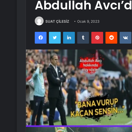
Abdullah Avcı’da
SUAT ÇİLESİZ
Ocak 9, 2023
Facebook
Twitter
LinkedIn
Tumblr
Pinterest
Reddit