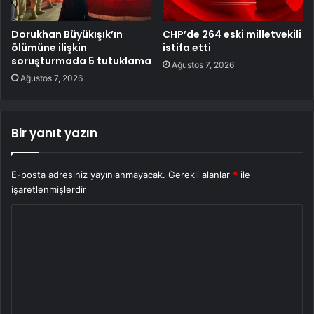
Dorukhan Büyükışık’ın
CHP’de 264 eski milletvekili
ölümüne ilişkin
istifa etti
soruşturmada 5 tutuklama
Ağustos 7, 2026
Ağustos 7, 2026
Bir yanıt yazın
E-posta adresiniz yayınlanmayacak.
Gerekli alanlar
*
ile
işaretlenmişlerdir
Y
o
r
u
m