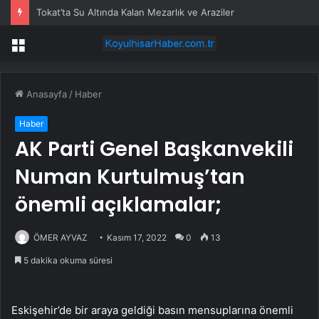
Tokat’ta Su Altında Kalan Mezarlık ve Araziler
Menü
Anasayfa
/
Haber
Haber
AK Parti Genel Başkanvekili
Numan Kurtulmuş’tan
önemli açıklamalar;
ÖMER AYVAZ
Kasım 17, 2022
0
13
5 dakika okuma süresi
Eskişehir’de bir araya geldiği basın mensuplarına önemli