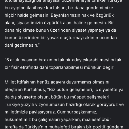
tutulamayacağı bir anayasal düzenlemeyle birlikte Türkiye
bu ayıptan ilanihaye kurtulsun, bir daha gündemimize
hiçbir halde gelmesin. Bayanlarımızın hak ve özgürlük
alanı, siyasetimizin özgürlük alanı haline gelmesin. Bir
daha hiç kimse bunun üzerinden siyaset yapmayı ya da
bunun üzerinden bir yasak oluşturmayı aklının ucundan
dahi geçirmesin.”
“6 artılı masanın bırakın ortak bir aday çıkarabilmeyi ortak
bir fikir etrafında dahi toparlanabilmesi mümkün değil”
Millet ittifakının henüz adayını duyurmamış olmasını
eleştiren Kurtulmuş, “Biz bütün gelişmeleri, iç siyasette ya
da dış siyasette olsun, bütün bu müspet gelişmeleri
Türkiye yüzyılı vizyonumuzun hazırlığı olarak görüyoruz ve
milletimizle paylaşıyoruz. Cumhurbaşkanımız,
hükümetimiz bu çalışmaları yaparken, maalesef öbür
tarafta da Türkiye’nin muhalefeti bırakın bir pozitif gündem