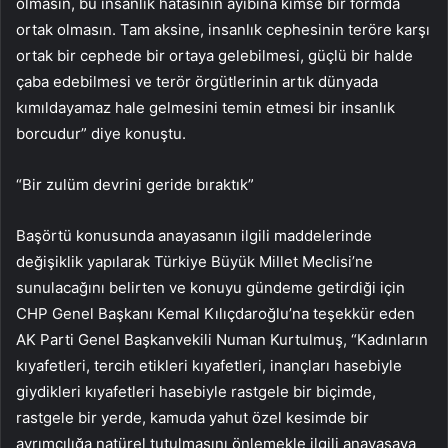
olmasın, bu insanlık hatasının ayıbına kimse bir formda
ortak olmasın. Tam aksine, insanlık cephesinin teröre karşı
ortak bir cephede bir ortaya gelebilmesi, güçlü bir halde
çaba edebilmesi ve terör örgütlerinin artık dünyada
kımıldayamaz hale gelmesini temin etmesi bir insanlık
borcudur” diye konuştu.
“Bir zulüm devrini geride bıraktık”
Başörtü konusunda anayasanın ilgili maddelerinde
değişiklik yapılarak Türkiye Büyük Millet Meclisi’ne
sunulacağını belirten ve konuyu gündeme getirdiği için
CHP Genel Başkanı Kemal Kılıçdaroğlu’na teşekkür eden
AK Parti Genel Başkanvekili Numan Kurtulmuş, “Kadınların
kıyafetleri, tercih etikleri kıyafetleri, inançları hasebiyle
giydikleri kıyafetleri hasebiyle rastgele bir biçimde,
rastgele bir yerde, kamuda yahut özel kesimde bir
ayrımcılığa natürel tutulmasını önlemekle ilgili anayasaya