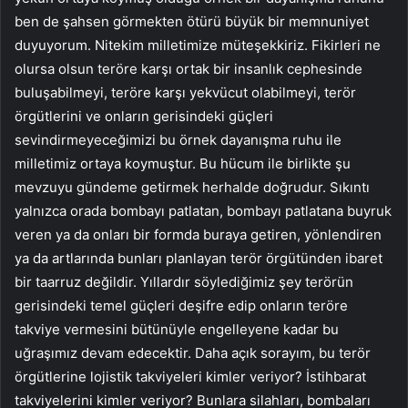
ben de şahsen görmekten ötürü büyük bir memnuniyet
duyuyorum. Nitekim milletimize müteşekkiriz. Fikirleri ne
olursa olsun teröre karşı ortak bir insanlık cephesinde
buluşabilmeyi, teröre karşı yekvücut olabilmeyi, terör
örgütlerini ve onların gerisindeki güçleri
sevindirmeyeceğimizi bu örnek dayanışma ruhu ile
milletimiz ortaya koymuştur. Bu hücum ile birlikte şu
mevzuyu gündeme getirmek herhalde doğrudur. Sıkıntı
yalnızca orada bombayı patlatan, bombayı patlatana buyruk
veren ya da onları bir formda buraya getiren, yönlendiren
ya da artlarında bunları planlayan terör örgütünden ibaret
bir taarruz değildir. Yıllardır söylediğimiz şey terörün
gerisindeki temel güçleri deşifre edip onların teröre
takviye vermesini bütünüyle engelleyene kadar bu
uğraşımız devam edecektir. Daha açık sorayım, bu terör
örgütlerine lojistik takviyeleri kimler veriyor? İstihbarat
takviyelerini kimler veriyor? Bunlara silahları, bombaları