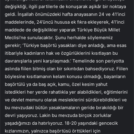
değişikliği, ilgili partilerle de konuşarak aşikâr bir noktaya
geldi. İnşallah önümüzdeki hafta anayasanın 24 ve 41’inci
maddelerinde, 24’üncü hususa ek fıkra ekleyerek, 41’inci
maddede de değişiklikler yaparak Türkiye Büyük Millet
Meclisi’ne sunulacaktır. Şunu herhalde söylememiz
gerekir; ‘Türkiye başörtü yasakları diye anladığı, ama esas
itibariyle kadınların hak ve özgürlüklerini kısıtlayan bu
davranışlarla yeni karşılaşmadı.’ Temelinde son periyotta
aslında fiilen bitmiş olan bir sıkıntıdan bahsediyoruz. Fiilen
böylesine kısıtlamanın kelam konusu olmadığı, bayanların
başörtülü ya da baş açık, kamu, özel kesim yahut
istedikleri her yerde rahatlıkla yer alabildikleri, eğitimlerini
ve devlet memuru olarak mesleklerini sürdürebildikleri ve
bu mevzudaki bütün yasaklamaların geride bırakıldığı bir
devri yaşıyoruz. Lakin bu mevzuda birçok zorluklar
yaşadığımızı da hatırlıyoruz. 18-20 yaşındaki gencecik
kızlarımızın, yalnızca başörtüsü örttükleri için