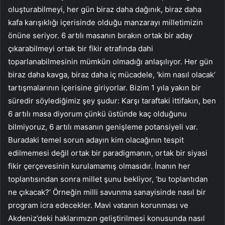
oluşturabilmeyi, her gün biraz daha dağınık, biraz daha
kafa karışıklığı içerisinde olduğu manzarayı milletimizin
önüne seriyor. 6 artılı masanın bırakın ortak bir aday
çıkarabilmeyi ortak bir fikir etrafında dahi
toparlanabilmesinin mümkün olmadığı anlaşılıyor. Her gün
biraz daha kavga, biraz daha iç mücadele, ‘kim nasıl olacak’
tartışmalarının içerisine giriyorlar. Bizim 1 yıla yakın bir
süredir söylediğimiz şey şudur: Karşı taraftaki ittifakın, ben
6 artılı masa diyorum çünkü üstünde kaç olduğunu
bilmiyoruz, 6 artılı masanın genişleme potansiyeli var.
Buradaki temel sorun adayın kim olacağının tespit
edilmemesi değil ortak bir paradigmanın, ortak bir siyasi
fikir çerçevesinin kurulamamış olmasıdır. İnanın her
toplantısından sonra millet şunu bekliyor, ‘bu toplantıdan
ne çıkacak?’ Örneğin milli savunma sanayisinde nasıl bir
program icra edecekler. Mavi vatanın korunması ve
Akdeniz’deki haklarımızın geliştirilmesi konusunda nasıl