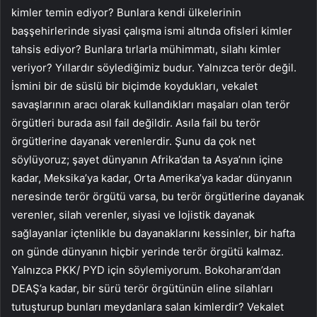
kimler temin ediyor? Bunlara kendi ülkelerinin
başşehirlerinde siyasi çalışma ismi altında ofisleri kimler
tahsis ediyor? Bunlara tırlarla mühimmatı, silahı kimler
veriyor? Yıllardır söylediğimiz budur. Yalnızca terör değil.
İsmini bir de süslü bir biçimde koydukları, vekalet
savaşlarının aracı olarak kullandıkları maşaları olan terör
örgütleri burada asıl fail değildir. Asıla fail bu terör
örgütlerine dayanak verenlerdir. Şunu da çok net
söylüyoruz; şayet dünyanın Afrika’dan ta Asya’nın içine
kadar, Meksika’ya kadar, Orta Amerika’ya kadar dünyanın
neresinde terör örgütü varsa, bu terör örgütlerine dayanak
verenler, silah verenler, siyasi ve lojistik dayanak
sağlayanlar içtenlikle bu dayanaklarını kessinler, bir hafta
on günde dünyanın hiçbir yerinde terör örgütü kalmaz.
Yalnızca PKK/ PYD için söylemiyorum. Bokoharam’dan
DEAŞ’a kadar, bir sürü terör örgütünün eline silahları
tutuşturup bunları meydanlara salan kimlerdir? Vekalet