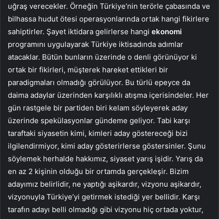
uğraş verecekler. Örneğin Türkiye’nin terörle çabasında ve
bilhassa hudut ötesi operasyonlarında ortak hangi fikirlere
sahiptirler. Şayet iktidara gelirlerse hangi
ekonomi
programını uygulayarak Türkiye iktisadında adımlar
atacaklar. Bütün bunların üzerinde o denli görünüyor ki
ortak bir fikirleri, müşterek hareket ettikleri bir
paradigmaları olmadığı görülüyor. Bu türlü epeyce da
daima adaylar üzerinden karşılıklı atışma içerisindeler. Her
gün rastgele bir partiden biri kelam söyleyerek aday
üzerinde spekülasyonlar gündeme geliyor. Tabi karşı
taraftaki siyasetin kimi, kimleri aday göstereceği bizi
ilgilendirmiyor, kimi aday gösterirlerse göstersinler. Şunu
söylemek herhalde hakkımız, siyaset yarış işidir. Yarış da
en az 2 kişinin olduğu bir ortamda gerçekleşir. Bizim
adayımız belirlidir, ne yaptığı aşikardır, vizyonu aşikardır,
vizyonuyla Türkiye’yi getirmek istediği yer bellidir. Karşı
tarafın adayı belli olmadığı gibi vizyonu hiç ortada yoktur,