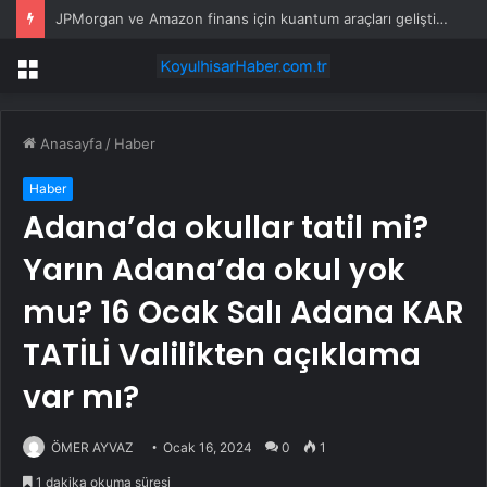
JPMorgan ve Amazon finans için kuantum araçları geliştirdi
Menü
Anasayfa
/
Haber
Haber
Adana’da okullar tatil mi?
Yarın Adana’da okul yok
mu? 16 Ocak Salı Adana KAR
TATİLİ Valilikten açıklama
var mı?
ÖMER AYVAZ
Ocak 16, 2024
0
1
1 dakika okuma süresi