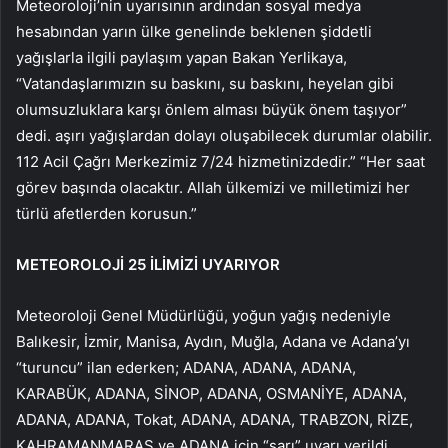
Meteoroloji’nin uyarısının ardından sosyal medya
hesabından yarın ülke genelinde beklenen şiddetli
yağışlarla ilgili paylaşım yapan Bakan Yerlikaya,
“Vatandaşlarımızın su baskını, su baskını, heyelan gibi
olumsuzluklara karşı önlem alması büyük önem taşıyor”
dedi. aşırı yağışlardan dolayı oluşabilecek durumlar olabilir.
112 Acil Çağrı Merkezimiz 7/24 hizmetinizdedir.” “Her saat
görev başında olacaktır. Allah ülkemizi ve milletimizi her
türlü afetlerden korusun.”
METEOROLOJİ 25 İLİMİZİ UYARIYOR
Meteoroloji Genel Müdürlüğü, yoğun yağış nedeniyle
Balıkesir, İzmir, Manisa, Aydın, Muğla, Adana ve Adana’yı
“turuncu” ilan ederken; ADANA, ADANA, ADANA,
KARABÜK, ADANA, SİNOP, ADANA, OSMANİYE, ADANA,
ADANA, ADANA, Tokat, ADANA, ADANA, TRABZON, RİZE,
KAHRAMANMARAŞ ve ADANA için “sarı” uyarı verildi.