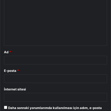
Y
o
r
u
m
*
Ad
*
E-posta
*
İnternet sitesi
Daha sonraki yorumlarımda kullanılması için adım, e-posta