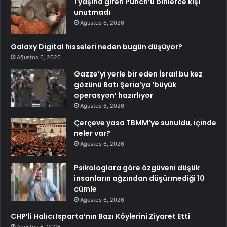
1 yaşına giren Punch’u binlerce kişi
unutmadı
Ağustos 6, 2026
Galaxy Digital hisseleri neden bugün düşüyor?
Ağustos 6, 2026
Gazze’yi yerle bir eden İsrail bu kez
gözünü Batı Şeria’ya ‘büyük
operasyon’ hazırlıyor
Ağustos 6, 2026
Çerçeve yasa TBMM’ye sunuldu, içinde
neler var?
Ağustos 6, 2026
Psikologlara göre özgüveni düşük
insanların ağzından düşürmediği 10
cümle
Ağustos 6, 2026
CHP’li Halıcı Isparta’nın Bazı Köylerini Ziyaret Etti