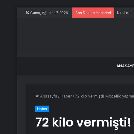
Kırklarel
Cuma, Ağustos 7 2026
Son Dakika Haberleri
ANASAY
Anasayfa
/
Haber
/
72 kilo vermişti! Modellik yapm
Haber
72 kilo vermişti