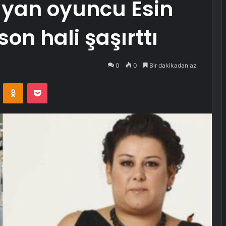
yan oyuncu Esin
n hali şaşırttı
0
0
Bir dakikadan az
VKontakte
Odnoklassniki
Pocket