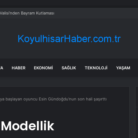
i Valisi’nden Bayram Kutlaması
FA
HABER
EKONOMI
SAĞLIK
TEKNOLOJI
YAŞAM
aya başlayan oyuncu Esin Gündoğdu’nun son hali şaşırttı
! Modellik