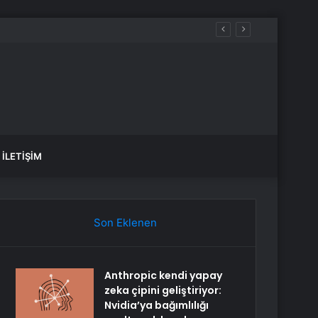
İLETIŞIM
Son Eklenen
Anthropic kendi yapay
zeka çipini geliştiriyor:
Nvidia’ya bağımlılığı