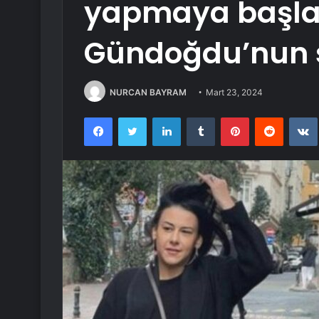
yapmaya başla
Gündoğdu’nun so
NURCAN BAYRAM
Mart 23, 2024
Facebook
Twitter
LinkedIn
Tumblr
Pinterest
Reddit