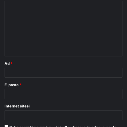
Y
o
r
u
m
*
Ad
*
E-posta
*
İnternet sitesi