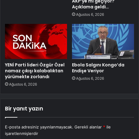
AKP’ye mi geçiyor?
Açıklama geldi…
Ağustos 6, 2026
YENİ Parti lideri Özgür Özel
Ebola Salgını Kongo’da
namaz çıkışı kalabalıktan
Endişe Veriyor
yürümekte zorlandı
Ağustos 6, 2026
Ağustos 6, 2026
Bir yanıt yazın
E-posta adresiniz yayınlanmayacak.
Gerekli alanlar
*
ile
işaretlenmişlerdir