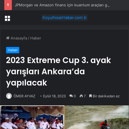
JPMorgan ve Amazon finans için kuantum araçları geliştirdi
Menü
Anasayfa
/
Haber
Haber
2023 Extreme Cup 3. ayak
yarışları Ankara’da
yapılacak
ÖMER AYVAZ
Eylül 18, 2023
0
7
Bir dakikadan az