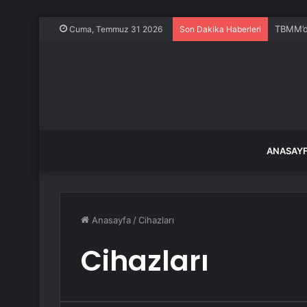
TBMM’de
Cuma, Temmuz 31 2026
Son Dakika Haberleri
ANASAY
Anasayfa
/
Cihazları
Cihazları