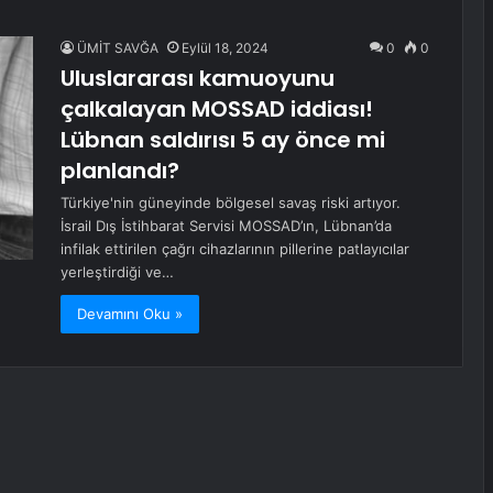
ÜMİT SAVĞA
Eylül 18, 2024
0
0
Uluslararası kamuoyunu
çalkalayan MOSSAD iddiası!
Lübnan saldırısı 5 ay önce mi
planlandı?
Türkiye'nin güneyinde bölgesel savaş riski artıyor.
İsrail Dış İstihbarat Servisi MOSSAD’ın, Lübnan’da
infilak ettirilen çağrı cihazlarının pillerine patlayıcılar
yerleştirdiği ve…
Devamını Oku »