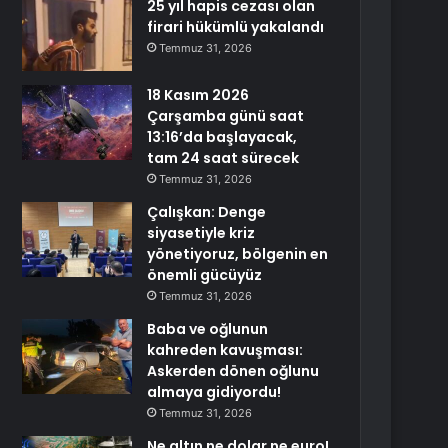
25 yıl hapis cezası olan
firari hükümlü yakalandı
Temmuz 31, 2026
18 Kasım 2026
Çarşamba günü saat
13:16’da başlayacak,
tam 24 saat sürecek
Temmuz 31, 2026
Çalışkan: Denge
siyasetiyle kriz
yönetiyoruz, bölgenin en
önemli gücüyüz
Temmuz 31, 2026
Baba ve oğlunun
kahreden kavuşması:
Askerden dönen oğlunu
almaya gidiyordu!
Temmuz 31, 2026
Ne altın ne dolar ne euro!