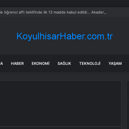
 öğrenci affı teklifinde ilk 13 madde kabul edildi… Akademik sahteciliğe 
FA
HABER
EKONOMI
SAĞLIK
TEKNOLOJI
YAŞAM