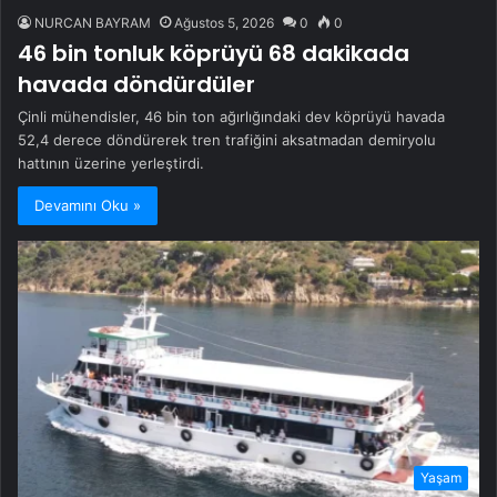
NURCAN BAYRAM
Ağustos 5, 2026
0
0
46 bin tonluk köprüyü 68 dakikada
havada döndürdüler
Çinli mühendisler, 46 bin ton ağırlığındaki dev köprüyü havada
52,4 derece döndürerek tren trafiğini aksatmadan demiryolu
hattının üzerine yerleştirdi.
Devamını Oku »
Yaşam