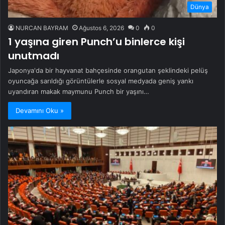
Dünya
NURCAN BAYRAM
Ağustos 6, 2026
0
0
1 yaşına giren Punch’u binlerce kişi
unutmadı
Japonya'da bir hayvanat bahçesinde orangutan şeklindeki pelüş
oyuncağa sarıldığı görüntülerle sosyal medyada geniş yankı
uyandıran makak maymunu Punch bir yaşını…
Devamını Oku »